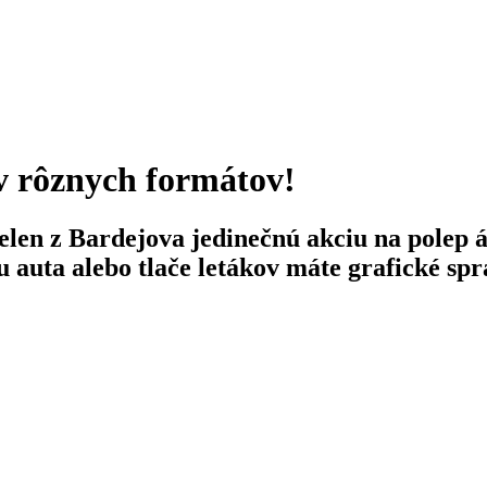
ov rôznych formátov!
en z Bardejova jedinečnú akciu na polep áu
u auta alebo tlače letákov máte grafické s