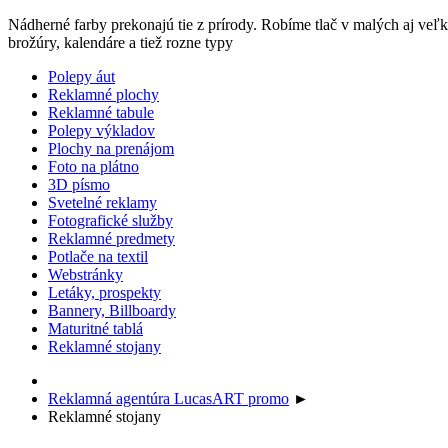
Nádherné farby prekonajú tie z prírody. Robíme tlač v malých aj ve
brožúry, kalendáre a tiež rozne typy
Polepy áut
Reklamné plochy
Reklamné tabule
Polepy výkladov
Plochy na prenájom
Foto na plátno
3D písmo
Svetelné reklamy
Fotografické služby
Reklamné predmety
Potlače na textil
Webstránky
Letáky, prospekty
Bannery, Billboardy
Maturitné tablá
Reklamné stojany
Reklamná agentúra LucasART promo
►
Reklamné stojany