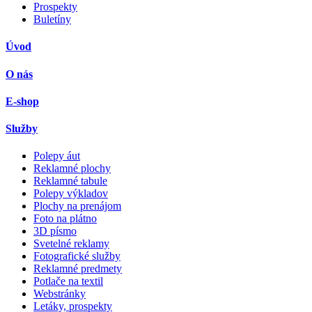
Prospekty
Buletíny
Úvod
O nás
E-shop
Služby
Polepy áut
Reklamné plochy
Reklamné tabule
Polepy výkladov
Plochy na prenájom
Foto na plátno
3D písmo
Svetelné reklamy
Fotografické služby
Reklamné predmety
Potlače na textil
Webstránky
Letáky, prospekty